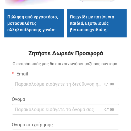
Πώληση από εργοστάσιο,
Παιχνίδι με πατίνι για
μοτοσυκλέτες
παιδιά, Εξοπλισμός
αλληλεπίδρασης γονέα-
βιντεοπαιχνιδιών,
παιδιού, μοτοσυκλέτες
Εσωτερικός
για παιδικές χαρές,
προσομοιωτής
ηλεκτρικές
σκέιτμπορντ, Παιχνίδι στο
Ζητήστε Δωρεάν Προσφορά
μοτοσυκλέτες
εμπορικό κέντρο
εσωτερικού και
διασκέδασης
Ο εκπρόσωπός μας θα επικοινωνήσει μαζί σας σύντομα.
εξωτερικού χώρου,
Email
μοτοσυκλέτες με
φωτισμό και μουσική
0/100
Όνομα
0/100
Όνομα επιχείρησης