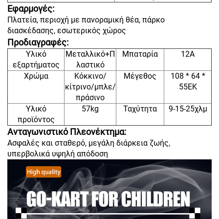
Εφαρμογές:
Πλατεία, περιοχή με πανοραμική θέα, πάρκο
διασκέδασης, εσωτερικός χώρος
Προδιαγραφές:
Υλικό
Μεταλλικό+Π
Μπαταρία
12A
εξαρτήματος
λαστικό
Χρώμα
Κόκκινο/
Μέγεθος
108 * 64 *
κίτρινο/μπλε/
55ΕΚ
πράσινο
Υλικό
57kg
Ταχύτητα
9-15-25χλμ
προϊόντος
Ανταγωνιστικό Πλεονέκτημα:
Ασφαλές και σταθερό, μεγάλη διάρκεια ζωής,
υπερβολικά υψηλή απόδοση