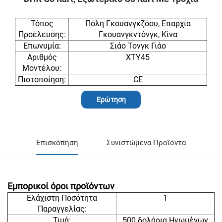
Τόπος
Πόλη Γκουανγκζόου, Επαρχία
Προέλευσης:
Γκουανγκντόνγκ, Κίνα
Επωνυμία:
Σιάο Τονγκ Γιάο
Αριθμός
XTY45
Μοντέλου:
Πιστοποίηση:
CE
Ερώτηση
Επισκόπηση
Συνιστώμενα Προϊόντα
Εμπορικοί όροι προϊόντων
Ελάχιστη Ποσότητα
1
Παραγγελίας:
Τιμή:
500 δολάρια Ηνωμένων