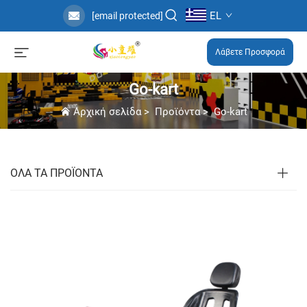
EL
[email protected]
Λάβετε Προσφορά
Go-kart
Αρχική σελίδα
>
Προϊόντα
>
Go-kart
ΟΛΑ ΤΑ ΠΡΟΪΟΝΤΑ