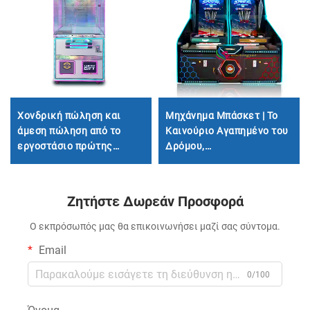
Χονδρική πώληση και
Μηχάνημα Μπάσκετ | Το
άμεση πώληση από το
Καινούριο Αγαπημένο του
εργοστάσιο πρώτης
Δρόμου,
πηγής, μηχανήματα
Απελευθερώνοντας
δώρων, μηχανήματα
Πάθος και Ενθουσιασμό
ψυχαγωγίας στην πλατεία,
Ζητήστε Δωρεάν Προσφορά
εμπορικά μηχανήματα
λαβών, μηχανήματα
Ο εκπρόσωπός μας θα επικοινωνήσει μαζί σας σύντομα.
κούκλων
Email
0/100