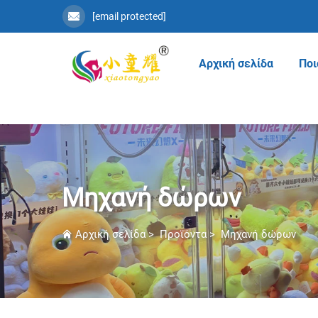
[email protected]
Αρχική σελίδα
Ποι
Μηχανή δώρων
Αρχική σελίδα
>
Προϊόντα
>
Μηχανή δώρων