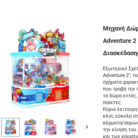
Μηχανή Δώρ
Adventure 2
Διασκέδασης
Εξωτερικό Σχέδι
Adventure 2", 
σχήματα χαρακ
που τραβά την 
τα δώρα εντός,
παίκτες.
Κύρια λειτουργ
κλιπ, εύκολη σ
κέρματα/σαρώνο
την κίνηση του
και των κουμπι