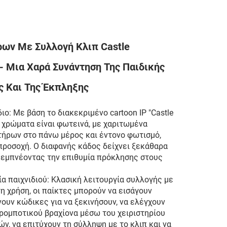
ων Με Συλλογή Κλιπ Castle
 - Μια Χαρά Συνάντηση Της Παιδικής
 Και Της Έκπληξης
ο: Με βάση το διακεκριμένο cartoon IP "Castle
τα χρώματα είναι φωτεινά, με χαριτωμένα
τήρων στο πάνω μέρος και έντονο φωτισμό,
προσοχή. Ο διαφανής κάδος δείχνει ξεκάθαρα
 εμπνέοντας την επιθυμία πρόκλησης στους
ία παιχνιδιού: Κλασική λειτουργία συλλογής με
τη χρήση, οι παίκτες μπορούν να εισάγουν
υν κώδικες για να ξεκινήσουν, να ελέγχουν
 ρομποτικού βραχίονα μέσω του χειριστηρίου
ών, να επιτύχουν τη σύλληψη με το κλιπ και να