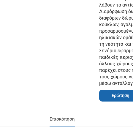
λάβουν τα αντί
Διαμόρφωση δώ
διαφόρων δώρω
κούκλων, αγαλμ
προσαρμοσμένω
ηλικιακών ομά
τη νεότητα και
Σενάρια εφαρμο
παιδικές περιο
άλλους χώρους.
παρέχει στους 
τους χώρους να
μέσω ανταλλαγ
Ερώτηση
Επισκόπηση