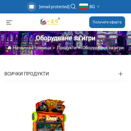
BG
[email protected]
Получете оферта
Оборудване за игри
Начална страница
>
Продукти
>
Оборудване за игри
ВСИЧКИ ПРОДУКТИ