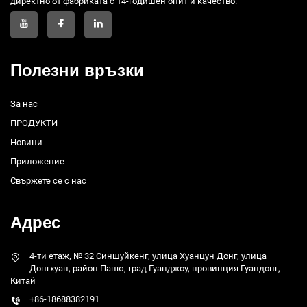
директно от фабриката с 14-годишен опит и качество.
Полезни връзки
За нас
ПРОДУКТИ
Новини
Приложение
Свържете се с нас
Адрес
4-ти етаж, № 32 Синшуйкенг, улица Хуанцун Донг, улица
Донгхуан, район Паню, град Гуанджоу, провинция Гуандонг,
Китай
+86-18688382191