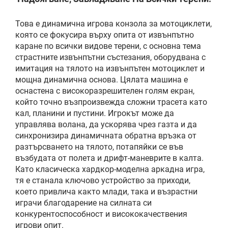
Това е динамична игрова конзола за мотоциклети,
която се фокусира върху опита от извънпътно
каране по всички видове терени, с основна тема
страстните извънпътни състезания, оборудвана с
имитация на тялото на извънпътен мотоциклет и
мощна динамична основа. Цялата машина е
оснастена с високоразрешителен голям екран,
който точно възпроизвежда сложни трасета като
кал, планини и пустини. Игрокът може да
управлява волана, да ускорява чрез газта и да
синхронизира динамичната обратна връзка от
разтърсването на тялото, потапяйки се във
възбудата от полета и дрифт-маневрите в калта.
Като класическа хардкор-моделна аркадна игра,
тя е станала ключово устройство за приходи,
което привлича както млади, така и възрастни
играчи благодарение на силната си
конкурентоспособност и висококачествения
игрови опит.