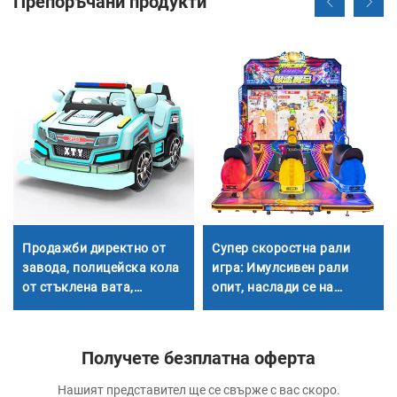
Препоръчани продукти
Продажби директно от
Супер скоростна рали
завода, полицейска кола
игра: Имулсивен рали
от стъклена вата,
опит, наслади се на
атракцион за възрастни
забавното време
и деца за вътрешни и
външни помещения,
Получете безплатна оферта
интерактивна квадратна
кола за родители и деца,
Нашият представител ще се свърже с вас скоро.