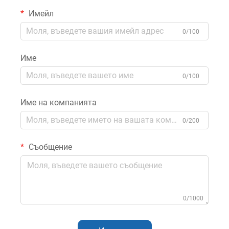
електрическо
Имейл
осветително и музикално
возило
0/100
Име
0/100
Име на компанията
0/200
Съобщение
0/1000