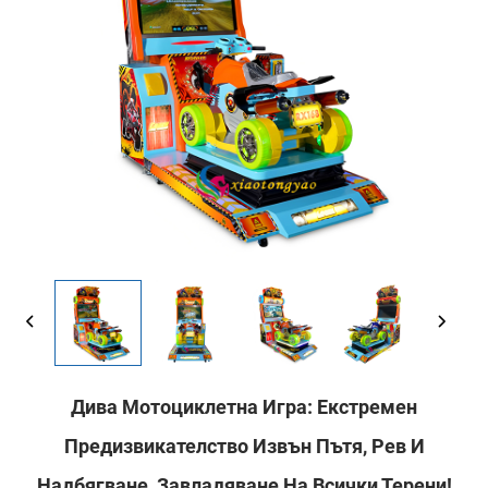
Дива Мотоциклетна Игра: Екстремен
Предизвикателство Извън Пътя, Рев И
Надбягване, Завладяване На Всички Терени!