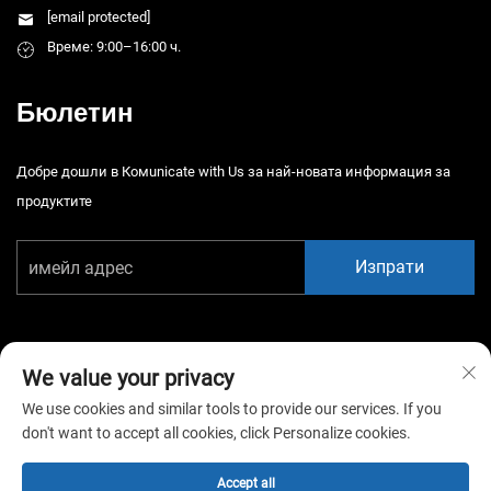
[email protected]
Време: 9:00–16:00 ч.
Бюлетин
Добре дошли в Комunicate with Us за най-новата информация за
продуктите
Изпрати
We value your privacy
We use cookies and similar tools to provide our services. If you
Автоматично право © 2026 Китай Гуанджоу Сяотонгао Амюзмън
don't want to accept all cookies, click Personalize cookies.
Бгейм Екипмънт К., Лтд. Всички права запазени. -
Политика за
поверителност
Accept all