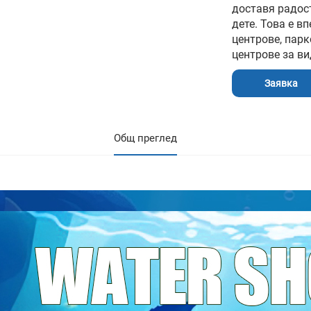
доставя радос
дете. Това е в
центрове, парк
центрове за ви
Заявка
Общ преглед