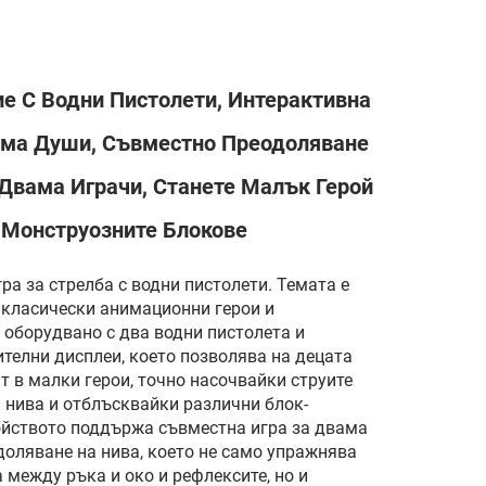
е С Водни Пистолети, Интерактивна
ама Души, Съвместно Преодоляване
 Двама Играчи, Станете Малък Герой
 Монструозните Блокове
а за стрелба с водни пистолети. Темата е
 класически анимационни герои и
 оборудвано с два водни пистолета и
телни дисплеи, което позволява на децата
т в малки герои, точно насочвайки струите
 нива и отблъсквайки различни блок-
ойството поддържа съвместна игра за двама
доляване на нива, което не само упражнява
между ръка и око и рефлексите, но и