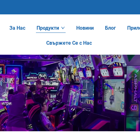
За Нас
Продукти
Новини
Блог
Прил
Свържете Се с Нас
 игри