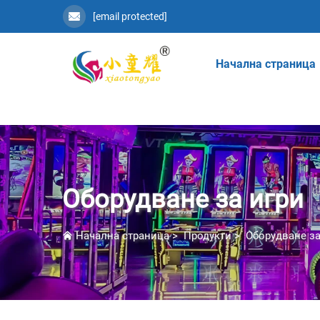
[email protected]
Начална страница
Оборудване за игри
Начална страница
>
Продукти
>
Оборудване за