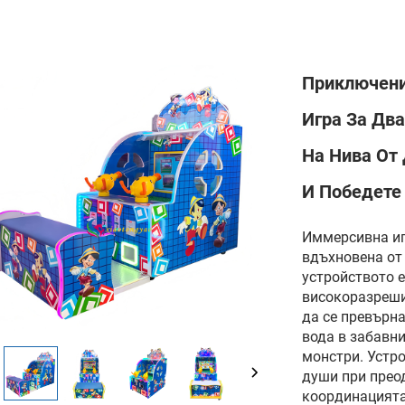
Приключени
Игра За Дв
На Нива От
И Победете
Иммерсивна игр
вдъхновена от
устройството е
високоразреши
да се превърна
вода в забавни
монстри. Устр
души при прео
координацията 