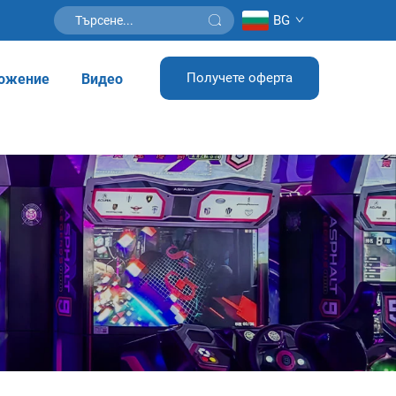
BG
Получете оферта
ожение
Видео