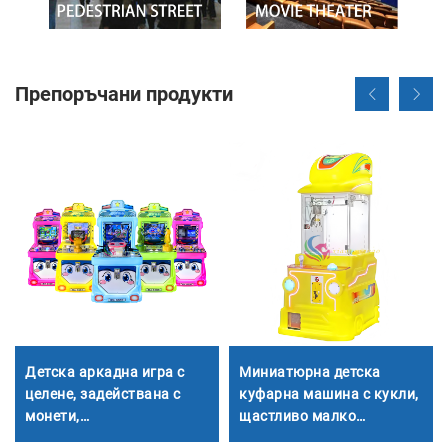
Препоръчани продукти
Детска аркадна игра с
Миниатюрна детска
целене, задействана с
куфарна машина с кукли,
монети,
щастливо малко
многофункционална
световно