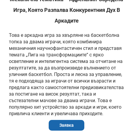
Игра, Която Разпалва Конкурентния Дух В
Аркадите
Това е аркадна игра за хвърляне на баскетболна
топка за двама играчи, която комбинира
механичния научнофантастичен стил и представя
темата „Лига на трансформациите“ с ярко
осветление и интелигентна система за отчитане на
резултатите, за да възпроизведе вълнението от
уличния баскетбол. Проста и лесна за управление,
тя е подходяща за играчи от всички възрасти и
предлага както самостоятелни предизвикателства
за постигане на висок резултат, така и
състезателни мачове за двама играчи. Това е
популярно хит устройство за аркади и игри, което
привлича клиенти и увеличава приходите.
Заявка