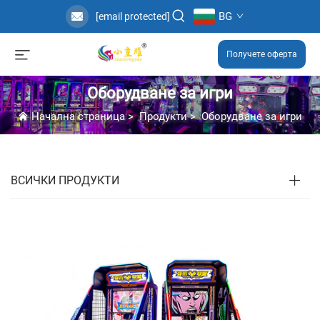
BG
[email protected]
Получете оферта
Оборудване за игри
Начална страница
>
Продукти
>
Оборудване за игри
ВСИЧКИ ПРОДУКТИ