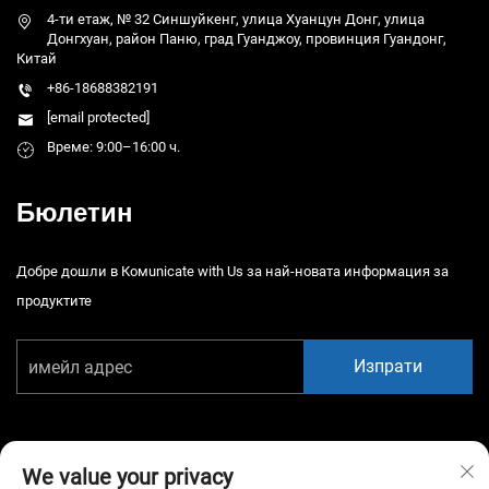
4-ти етаж, № 32 Синшуйкенг, улица Хуанцун Донг, улица
Донгхуан, район Паню, град Гуанджоу, провинция Гуандонг,
Китай
+86-18688382191
[email protected]
Време: 9:00–16:00 ч.
Бюлетин
Добре дошли в Комunicate with Us за най-новата информация за
продуктите
Изпрати
We value your privacy