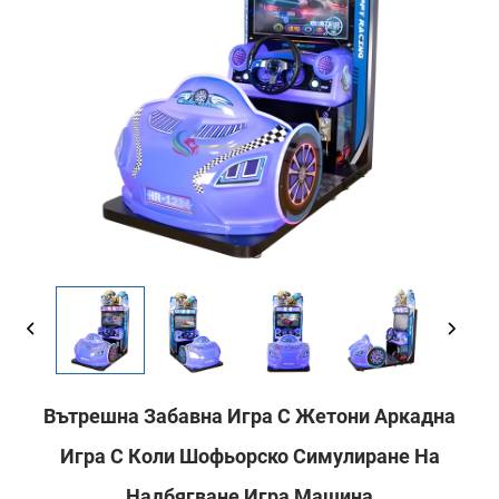
Вътрешна Забавна Игра С Жетони Аркадна
Игра С Коли Шофьорско Симулиране На
Надбягване Игра Машина