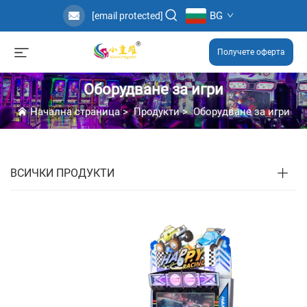
BG
[email protected]
Получете оферта
Оборудване за игри
Начална страница
>
Продукти
>
Оборудване за игри
ВСИЧКИ ПРОДУКТИ