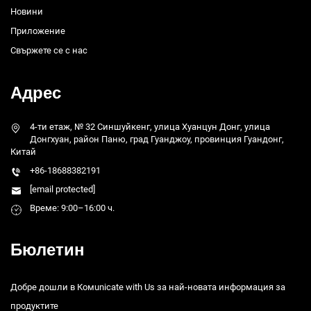
Новини
Приложение
Свържете се с нас
Адрес
4-ти етаж, № 32 Синшуйкенг, улица Хуанцун Донг, улица
Донгхуан, район Паню, град Гуанджоу, провинция Гуандонг,
Китай
+86-18688382191
[email protected]
Време: 9:00–16:00 ч.
Бюлетин
Добре дошли в Комunicate with Us за най-новата информация за
продуктите