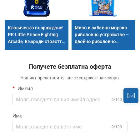
Класическо възраждане!
Мило и забавно морско
PK Little Prince Fighting
риболовно устройство –
Arcade, Възроди страстта
двойно риболовно
на душата на аркадите
устройство, превръща се
в малък рибар, събира
океански изненади
Получете безплатна оферта
заедно с партньори
Нашият представител ще се свърже с вас скоро.
Имейл
0/100
Име
0/100