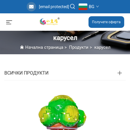
BG
[email protected]
Получете оферта
карусел
Начална страница
>
Продукти
>
карусел
ВСИЧКИ ПРОДУКТИ