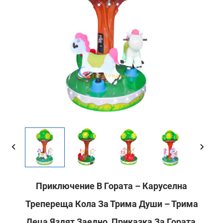
Приключение В Гората – Каруселна
Трепереща Кола За Трима Души – Трима
Деца Яздят Заедно, Приказка За Гората,