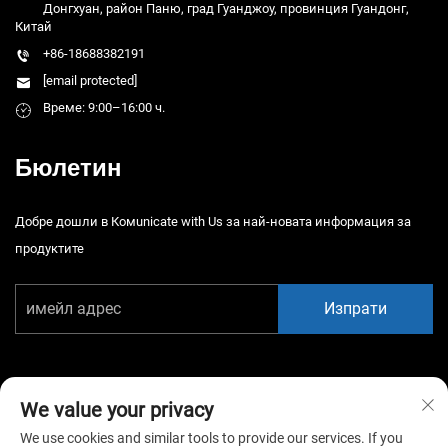
Донгхуан, район Паню, град Гуанджоу, провинция Гуандонг,
Китай
+86-18688382191
[email protected]
Време: 9:00–16:00 ч.
Бюлетин
Добре дошли в Комunicate with Us за най-новата информация за
продуктите
Изпрати
We value your privacy
We use cookies and similar tools to provide our services. If you
Автоматично право © 2026 Китай Гуанджоу Сяотонгао Амюзмън