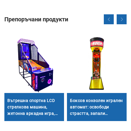
Препоръчани продукти
Вътрешна спортна LCD
Боксов конзолен игрален
стрелкова машина,
автомат: освободи
жетонна аркадна игра,
страстта, запали
машина за стрелба по
страстта
кош в търговски център