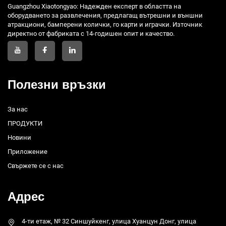
Guangzhou Xiaotongyao: Надежден експерт в областта на
оборудването за развлечения, предлагащ вътрешни и външни
атракциони, бамперени колички, го карти и играчки. Източник
директно от фабриката с 14-годишен опит и качество.
Полезни връзки
За нас
ПРОДУКТИ
Новини
Приложение
Свържете се с нас
Адрес
4-ти етаж, № 32 Синшуйкенг, улица Хуанцун Донг, улица