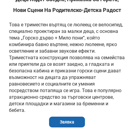
Нови Сцени На Родителско-Детска Радост
Това е триместен въртящ се люлеещ се велосипед,
специално проектиран за малки деца, с основна
тема „Горско дърво + Мило пони“, който
комбинира бавно въртене, нежно люлеене, ярко
осветление и забавни звукови ефекти.
Триместната конструкция позволява на семейства
или приятели да се возят заедно, а гладката и
безопасна кабина и приказни горски сцени дават
възможност на децата да упражняват
равновесието и социалните си умения
посредством потапяща се игра. Това е популярно
атракционно средство за търговски центрове,
детски площадки и магазини за бременни и
бебета.
Заявка