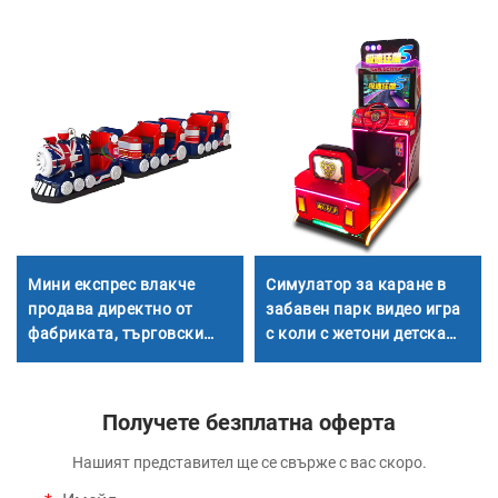
Мини експрес влакче
Симулатор за каране в
продава директно от
забавен парк видео игра
фабриката, търговски
с коли с жетони детска
пазари, деца яздят малки
аркадна игра с
безрелсови влакчета,
надбягване
електрически стъклени
Получете безплатна оферта
влакчета за разгледане
на забележителности
Нашият представител ще се свърже с вас скоро.