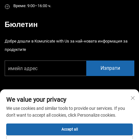
Време: 9:00–16:00 ч.
Бюлетин
Добре дошли в Комunicate with Us за най-новата информация за
продуктите
Изпрати
We value your privacy
We use cookies and similar tools to provide our services. If you
Автоматично право © 2026 Китай Гуанджоу Сяотонгао Амюзмън
don't want to accept all cookies, click Personalize cookies.
Бгейм Екипмънт К., Лтд. Всички права запазени. -
Политика за
поверителност
Accept all