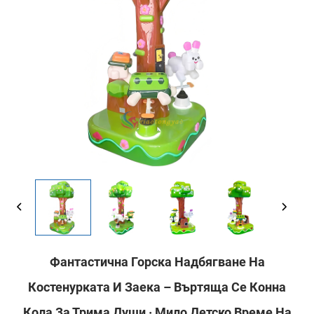
Фантастична Горска Надбягване На
Костенурката И Заека – Въртяща Се Конна
Кола За Трима Души · Мило Детско Време На