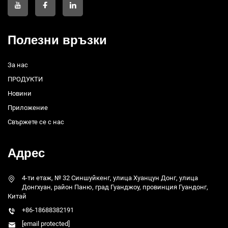
Полезни връзки
За нас
ПРОДУКТИ
Новини
Приложение
Свържете се с нас
Адрес
4-ти етаж, № 32 Синшуйкенг, улица Хуанцун Донг, улица
Донгхуан, район Паню, град Гуанджоу, провинция Гуандонг,
Китай
+86-18688382191
[email protected]