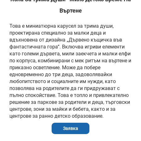
Въртене
Това е миниатюрна карусел за трима души,
проектирана специално за малки деца и
вдъхновена от дизайна „Дървено къщичка във
фантастичната гора“. Включва игриви елементи
като големи дървета, мили заекчета и малки елфи
по корпуса, комбинирани с мек ритъм на въртене и
приказно осветление. Може да побере
едновременно до три деца, задоволявайки
любопитството и социалните им нужди, като
позволява на родителите да ги придружават с
пълно спокойствие. Това е топло и привлекателно
решение за паркове за родители и деца, търговски
центрове, зони за майки и бебета, както и за
центрове за ранно детско образование.
Заявка