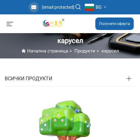
BG
[email protected]
Получете оферта
карусел
Начална страница
>
Продукти
>
карусел
ВСИЧКИ ПРОДУКТИ