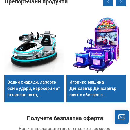
Препоръчани продукти
Водни снаряди, лазерен
Играчка машина
бой с удари, каросерии от
Динозавър Динозавър
стъклена вата,
свят с обстрел с
аккумулаторни
пистолети Аркадна
каросерии, детски и
детска монетна играчка
възрастни електрически
машина
Получете безплатна оферта
каросерии, продажби
директно от завода
Нашият представител ще се свърже с вас скоро.