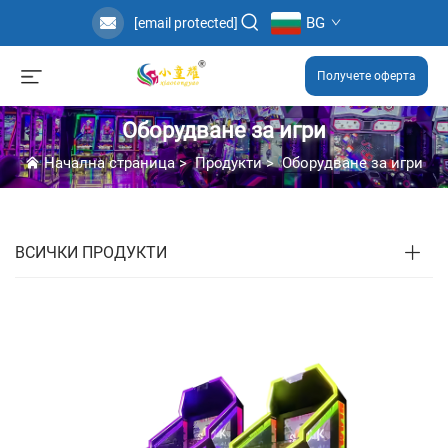
BG
[email protected]
Получете оферта
Оборудване за игри
Начална страница
>
Продукти
>
Оборудване за игри
ВСИЧКИ ПРОДУКТИ