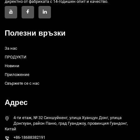
директно от фабриката с 14-годишен опит и качество.
Полезни връзки
За нас
ПРОДУКТИ
Новини
Приложение
Свържете се с нас
Адрес
4-ти етаж, № 32 Синшуйкенг, улица Хуанцун Донг, улица
Донгхуан, район Паню, град Гуанджоу, провинция Гуандонг,
Китай
+86-18688382191