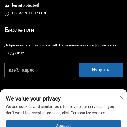
[email protected]
Време: 9:00–16:00 ч.
Бюлетин
Добре дошли в Комunicate with Us за най-новата информация за
продуктите
Изпрати
We value your privacy
We use cookies and similar tools to provide our services. If you
Автоматично право © 2026 Китай Гуанджоу Сяотонгао Амюзмън
don't want to accept all cookies, click Personalize cookies.
Бгейм Екипмънт К., Лтд. Всички права запазени. -
Политика за
поверителност
Accept all