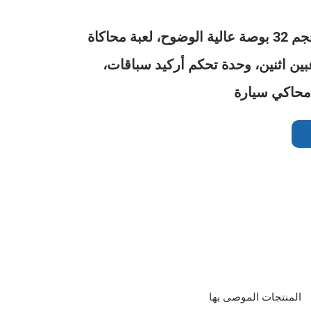
شاشة LCD بحجم 32 بوصة عالية الوضوح، لعبة محاكاة
بين اثنين، وحدة تحكم أركيد سباقات،
محاكي سيارة
المنتجات الموصى بها