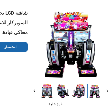
السوبركار للاع
محاكي قيادة، 
استفسار
نظرة عامة