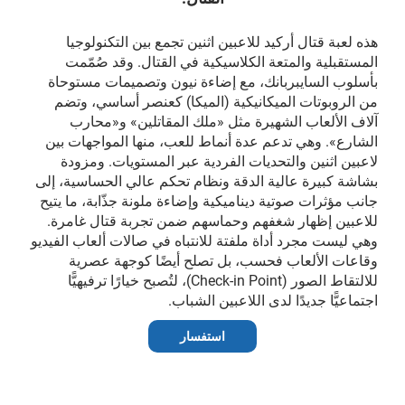
هذه لعبة قتال أركيد للاعبين اثنين تجمع بين التكنولوجيا
المستقبلية والمتعة الكلاسيكية في القتال. وقد صُمّمت
بأسلوب السايبربانك، مع إضاءة نيون وتصميمات مستوحاة
من الروبوتات الميكانيكية (الميكا) كعنصر أساسي، وتضم
آلاف الألعاب الشهيرة مثل «ملك المقاتلين» و«محارب
الشارع». وهي تدعم عدة أنماط للعب، منها المواجهات بين
لاعبين اثنين والتحديات الفردية عبر المستويات. ومزودة
بشاشة كبيرة عالية الدقة ونظام تحكم عالي الحساسية، إلى
جانب مؤثرات صوتية ديناميكية وإضاءة ملونة جذّابة، ما يتيح
للاعبين إظهار شغفهم وحماسهم ضمن تجربة قتال غامرة.
وهي ليست مجرد أداة ملفتة للانتباه في صالات ألعاب الفيديو
وقاعات الألعاب فحسب، بل تصلح أيضًا كوجهة عصرية
للالتقاط الصور (Check-in Point)، لتُصبح خيارًا ترفيهيًّا
اجتماعيًّا جديدًا لدى اللاعبين الشباب.
استفسار