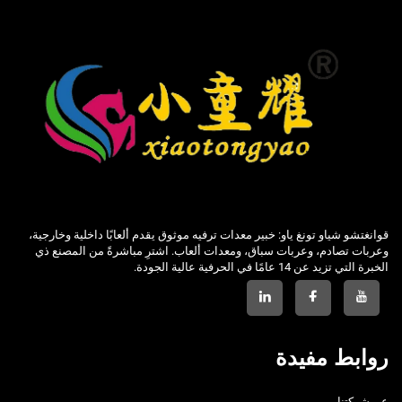
قوانغتشو شياو تونغ ياو: خبير معدات ترفيه موثوق يقدم ألعابًا داخلية وخارجية،
وعربات تصادم، وعربات سباق، ومعدات ألعاب. اشترِ مباشرةً من المصنع ذي
الخبرة التي تزيد عن 14 عامًا في الحرفية عالية الجودة.
روابط مفيدة
عن شركتنا