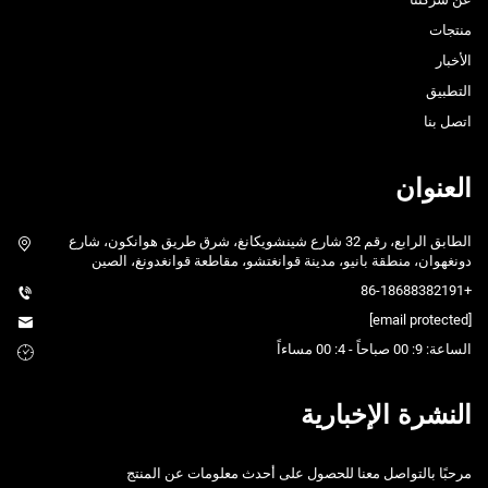
منتجات
الأخبار
التطبيق
اتصل بنا
العنوان
الطابق الرابع، رقم 32 شارع شينشويكانغ، شرق طريق هوانكون، شارع
دونغهوان، منطقة بانيو، مدينة قوانغتشو، مقاطعة قوانغدونغ، الصين
+86-18688382191
[email protected]
الساعة: 9: 00 صباحاً - 4: 00 مساءاً
النشرة الإخبارية
مرحبًا بالتواصل معنا للحصول على أحدث معلومات عن المنتج