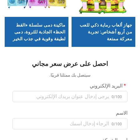
جهاز ألعاب رماية ذكي للعب
ماكينة دمى سلسلة «القط
من أربع أشخاص: تجربة
الحظ» الجاذبة للثروة، دمى
معركة ممتعة
لطيفة وقوية في جذب الخير
والثروة، تُمسك بالحظ السعيد
والمفاجآت
احصل على عرض سعر مجاني
سيتصل بك ممثلنا قريبًا.
البريد الإلكتروني
0/100
الاسم
0/100