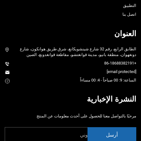
التطبيق
اتصل بنا
العنوان
الطابق الرابع، رقم 32 شارع شينشويكانغ، شرق طريق هوانكون، شارع
دونغهوان، منطقة بانيو، مدينة قوانغتشو، مقاطعة قوانغدونغ، الصين
+86-18688382191
[email protected]
الساعة: 9: 00 صباحاً - 4: 00 مساءاً
النشرة الإخبارية
مرحبًا بالتواصل معنا للحصول على أحدث معلومات عن المنتج
أرسل