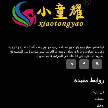
قوانغتشو شياو تونغ ياو: خبير معدات ترفيه موثوق يقدم ألعابًا داخلية وخارجية،
وعربات تصادم، وعربات سباق، ومعدات ألعاب. اشترِ مباشرةً من المصنع ذي
الخبرة التي تزيد عن 14 عامًا في الحرفية عالية الجودة.
روابط مفيدة
عن شركتنا
منتجات
الأخبار