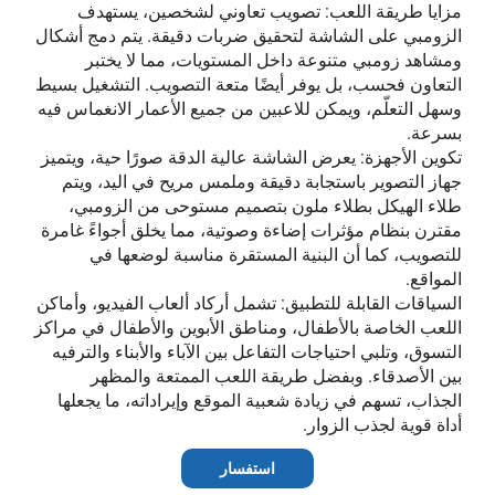
مزايا طريقة اللعب: تصويب تعاوني لشخصين، يستهدف
الزومبي على الشاشة لتحقيق ضربات دقيقة. يتم دمج أشكال
ومشاهد زومبي متنوعة داخل المستويات، مما لا يختبر
التعاون فحسب، بل يوفر أيضًا متعة التصويب. التشغيل بسيط
وسهل التعلّم، ويمكن للاعبين من جميع الأعمار الانغماس فيه
بسرعة.
تكوين الأجهزة: يعرض الشاشة عالية الدقة صورًا حية، ويتميز
جهاز التصوير باستجابة دقيقة وملمس مريح في اليد، ويتم
طلاء الهيكل بطلاء ملون بتصميم مستوحى من الزومبي،
مقترن بنظام مؤثرات إضاءة وصوتية، مما يخلق أجواءً غامرة
للتصويب، كما أن البنية المستقرة مناسبة لوضعها في
المواقع.
السياقات القابلة للتطبيق: تشمل أركاد ألعاب الفيديو، وأماكن
اللعب الخاصة بالأطفال، ومناطق الأبوين والأطفال في مراكز
التسوق، وتلبي احتياجات التفاعل بين الآباء والأبناء والترفيه
بين الأصدقاء. وبفضل طريقة اللعب الممتعة والمظهر
الجذاب، تسهم في زيادة شعبية الموقع وإيراداته، ما يجعلها
أداة قوية لجذب الزوار.
استفسار