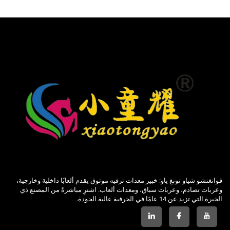
قوانغتشو شياو تونغ ياو: خبير معدات ترفيه موثوق يقدم ألعابًا داخلية وخارجية،
وعربات تصادم، وعربات سباق، ومعدات ألعاب. اشترِ مباشرةً من المصنع ذي
الخبرة التي تزيد عن 14 عامًا في الحرفية عالية الجودة.