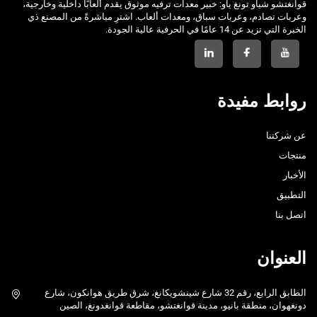
قوانغتشو شياو تونغ ياو: خبير معدات ترفيه موثوق يقدم ألعابًا داخلية وخارجية،
وعربات تصادم، وعربات سباق، ومعدات ألعاب. اشترِ مباشرةً من المصنع ذي
الخبرة التي تزيد عن 14 عامًا في الحرفية عالية الجودة.
روابط مفيدة
عن شركتنا
منتجات
الأخبار
التطبيق
اتصل بنا
العنوان
الطابق الرابع، رقم 32 شارع شينشويكانغ، شرق طريق هوانكون، شارع
دونغهوان، منطقة بانيو، مدينة قوانغتشو، مقاطعة قوانغدونغ، الصين