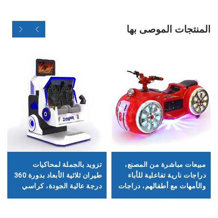
المنتجات الموصى بها
مبيعات مباشرة من المصنع،
تزويد بالجملة لمحاكيات
دراجات نارية تفاعلية للأباء
طيران ثلاثية الأبعاد بدورة 360
والأمهات مع أطفالهم، دراجات
درجة عالية الجودة، كراسي
نارية للأطفال في متنزهات
رياضية لجولة القطار السريع
الميادين، دراجات نارية
ثلاثية الأبعاد (9D-VR)،
كهربائية داخلية وخارجية،
ومحاكيات طيران ثلاثية الأبعاد