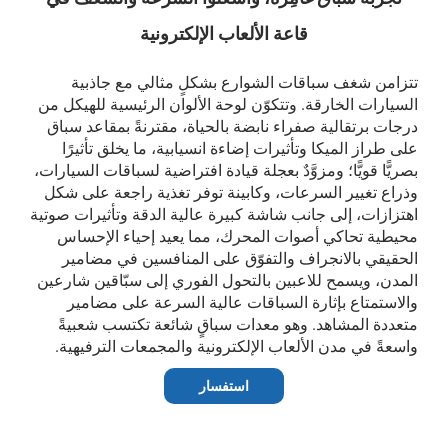
قاعة الألعاب الإلكترونية
تتزامن شغف سباقات الشوارع بشكلٍ مثالي مع جاذبية
السيارات الخارقة. وتتكوّن لوحة الألوان الرئيسية للهيكل من
درجات برتقالية صفراء نابضة بالحياة، مقترنةً بمقاعد سباق
على طراز الميكا وتأثيرات إضاءة انسيابية، ما يخلق تأثيرًا
بصريًّا قويًّا؛ ومزوَّدٌ بعجلة قيادة افتراضية لسباقات السيارات،
وذراع تغيير السرعات، وكابينة توفر تغذية راجعة على شكل
اهتزازات، إلى جانب شاشة كبيرة عالية الدقة وتأثيرات صوتية
محيطية تحاكي أصوات المحرك، مما يعيد إحياء الإحساس
الحقيقي بالانجراف والتفوّق على المنافسين في مضامير
المدن، ويسمح للاعبين بالتحول الفوري إلى سبّاقين شارعين
والاستمتاع بإثارة السباقات عالية السرعة على مضامير
متعددة المشاهد. وهو معدات سباقٍ شائعة تكتسب شعبيةً
واسعةً في مدن الألعاب الإلكترونية والمجمعات الترفيهية.
استفسار