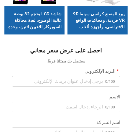
يبيع المصنع كراسي سينما 9D
شاشة LCD بحجم 32 بوصة
VR فردية، ومحاكيات الواقع
عالية الوضوح، لعبة محاكاة
الافتراضي، وأجهزة ألعاب
السوبركار للاعبين اثنين، وحدة
المولات التجارية
تحكم أركيد سباقات، محاكي
قيادة، محاكي سيارة
احصل على عرض سعر مجاني
سيتصل بك ممثلنا قريبًا.
البريد الإلكتروني
0/100
الاسم
0/100
اسم الشركة