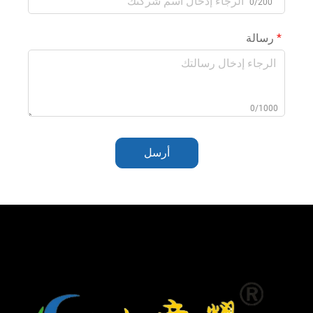
0/200
رسالة
0/1000
أرسل