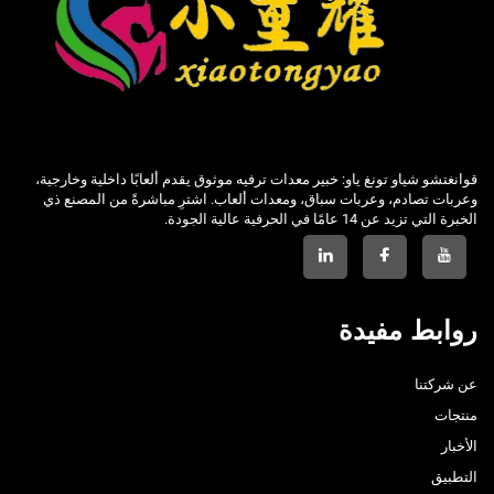
قوانغتشو شياو تونغ ياو: خبير معدات ترفيه موثوق يقدم ألعابًا داخلية وخارجية،
وعربات تصادم، وعربات سباق، ومعدات ألعاب. اشترِ مباشرةً من المصنع ذي
الخبرة التي تزيد عن 14 عامًا في الحرفية عالية الجودة.
روابط مفيدة
عن شركتنا
منتجات
الأخبار
التطبيق