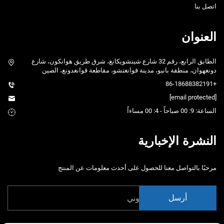
اتصل بنا
العنوان
الطابق الرابع، رقم 32 شارع شينشويكانغ، شرق طريق هوانكون، شارع
دونغهوان، منطقة بانيو، مدينة قوانغتشو، مقاطعة قوانغدونغ، الصين
+86-18688382191
[email protected]
الساعة: 9: 00 صباحاً - 4: 00 مساءاً
النشرة الإخبارية
مرحبًا بالتواصل معنا للحصول على أحدث معلومات عن المنتج
أرسل