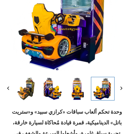
وحدة تحكم ألعاب سباقات «كرازي سبيد» و«ستريت
باتل» الديناميكية، قمرة قيادة مُحاكاة لسيارة خارقة،
تجربة سباق غامِرة، وأشعلوا السرعة والشغف في