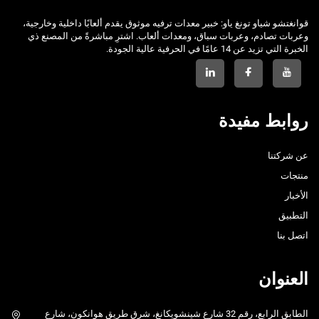
قوانغتشو شياو تونغ ياو: خبير معدات ترفيه موثوق يقدم ألعابًا داخلية وخارجية،
وعربات تصادم، وعربات سباق، ومعدات ألعاب. اشترِ مباشرةً من المصنع ذي
الخبرة التي تزيد عن 14 عامًا في الحرفية عالية الجودة.
روابط مفيدة
عن شركتنا
منتجات
الأخبار
التطبيق
اتصل بنا
العنوان
الطابق الرابع، رقم 32 شارع شينشويكانغ، شرق طريق هوانكون، شارع