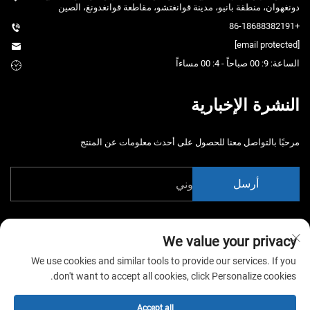
دونغهوان، منطقة بانيو، مدينة قوانغتشو، مقاطعة قوانغدونغ، الصين
+86-18688382191
[email protected]
الساعة: 9: 00 صباحاً - 4: 00 مساءاً
النشرة الإخبارية
مرحبًا بالتواصل معنا للحصول على أحدث معلومات عن المنتج
أرسل
We value your privacy
We use cookies and similar tools to provide our services. If you
don't want to accept all cookies, click Personalize cookies.
حقوق الت COPYRIGHT © 2026 شركة الصين قوانغتشو شياوتونغياو لمعدات
التertainment المحدودة. جميع الحقوق محفوظة. -
سياسة الخصوصية
Accept all