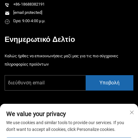
+86-18688382191
[email protected]
Ώρα: 9.00-4:00 μ.μ.
Ενημερωτικό Δελτίο
Καλώς ήρθες να επικοινωνήσεις μαζί μας για τις πιο σύγχρονες
πληροφορίες προϊόντων
Υποβολή
We value your privacy
We use cookies and similar tools to provide our services. If you
Πνευματικά δικαιώματα © 2026 China Guangzhou Xiaotongyao
don't want to accept all cookies, click Personalize cookies.
Amusement Equipment Co., Ltd. Όλα τα δικαιώματα διατηρούνται. -
Πολιτική απορρήτου