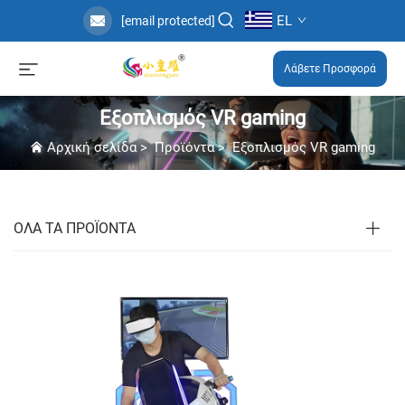
EL
[email protected]
Λάβετε Προσφορά
Εξοπλισμός VR gaming
Αρχική σελίδα
>
Προϊόντα
>
Εξοπλισμός VR gaming
ΟΛΑ ΤΑ ΠΡΟΪΟΝΤΑ