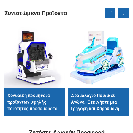
Συνιστώμενα Προϊόντα
Χονδρική προμήθεια
Δρομολόγιο Παιδικού
προϊόντων υψηλής
Αγώνα - Ξεκινήστε μια
ποιότητας προσομοιωτές
Γρήγορη και Χαρούμενη
πτήσης 360 μοιρών,
Διαδρομή
καρέκλες τύπου 9D VR
roller coaster για παιχνίδια
Ζητήστε Δωρεάν Προσφορά