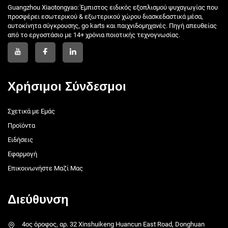
Guangzhou Xiaotongyao: Έμπιστος ειδικός εξοπλισμού ψυχαγωγίας που
προσφέρει εσωτερικού & εξωτερικού χώρου διασκεδαστικά μέσα,
αυτοκίνητα σύγκρουσης, go karts και παιχνιδομηχανές. Πηγή απευθείας
από το εργοστάσιο με 14+ χρόνια ποιοτικής τεχνογνωσίας.
Χρήσιμοι Σύνδεσμοι
Σχετικά με Εμάς
Προϊόντα
Ειδήσεις
Εφαρμογή
Επικοινωνήστε Μαζί Μας
Διεύθυνση
4ος όροφος, αρ. 32 Xinshuikeng Huancun East Road, Donghuan