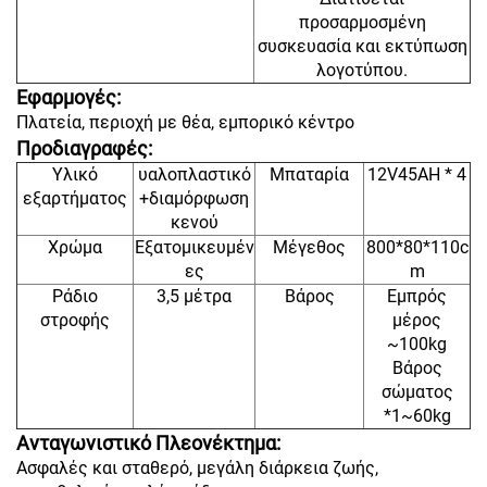
προσαρμοσμένη
συσκευασία και εκτύπωση
λογοτύπου.
Εφαρμογές:
Πλατεία, περιοχή με θέα, εμπορικό κέντρο
Προδιαγραφές:
Υλικό
υαλοπλαστικό
Μπαταρία
12V45AH * 4
εξαρτήματος
+διαμόρφωση
κενού
Χρώμα
Εξατομικευμέν
Μέγεθος
800*80*110c
ες
m
Ράδιο
3,5 μέτρα
Βάρος
Εμπρός
στροφής
μέρος
~100kg
Βάρος
σώματος
*1~60kg
Ανταγωνιστικό Πλεονέκτημα:
Ασφαλές και σταθερό, μεγάλη διάρκεια ζωής,