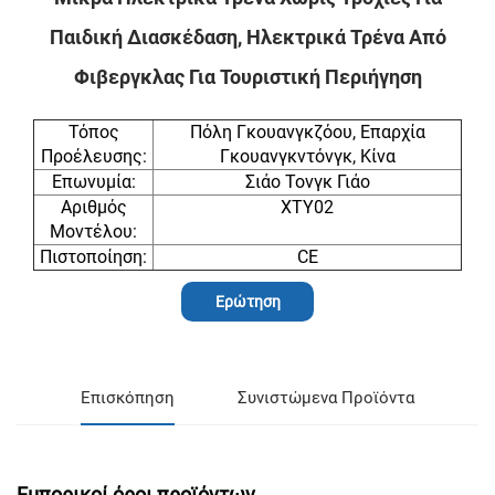
Παιδική Διασκέδαση, Ηλεκτρικά Τρένα Από
Φιβεργκλας Για Τουριστική Περιήγηση
Τόπος
Πόλη Γκουανγκζόου, Επαρχία
Προέλευσης:
Γκουανγκντόνγκ, Κίνα
Επωνυμία:
Σιάο Τονγκ Γιάο
Αριθμός
XTY02
Μοντέλου:
Πιστοποίηση:
CE
Ερώτηση
Επισκόπηση
Συνιστώμενα Προϊόντα
Εμπορικοί όροι προϊόντων