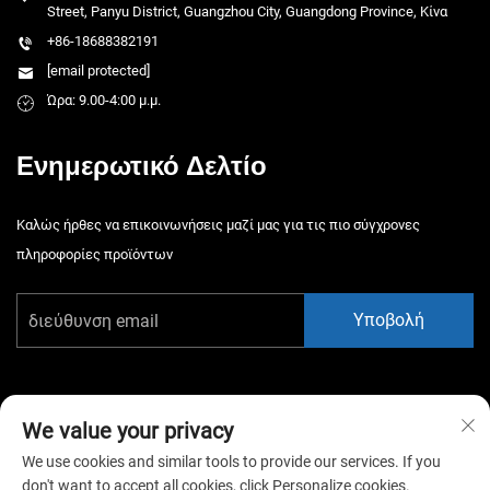
Street, Panyu District, Guangzhou City, Guangdong Province, Κίνα
+86-18688382191
[email protected]
Ώρα: 9.00-4:00 μ.μ.
Ενημερωτικό Δελτίο
Καλώς ήρθες να επικοινωνήσεις μαζί μας για τις πιο σύγχρονες
πληροφορίες προϊόντων
Υποβολή
We value your privacy
We use cookies and similar tools to provide our services. If you
Πνευματικά δικαιώματα © 2026 China Guangzhou Xiaotongyao
don't want to accept all cookies, click Personalize cookies.
Amusement Equipment Co., Ltd. Όλα τα δικαιώματα διατηρούνται. -