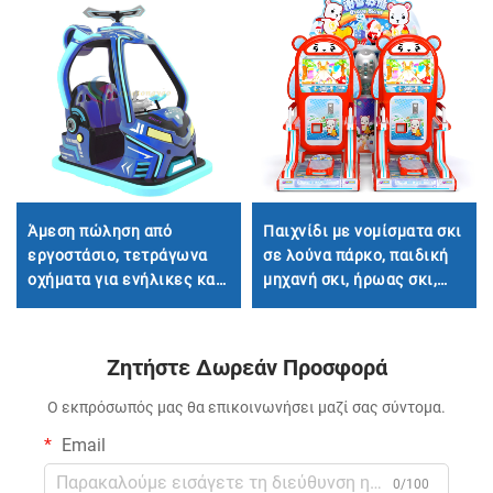
Άμεση πώληση από
Παιχνίδι με νομίσματα σκι
εργοστάσιο, τετράγωνα
σε λούνα πάρκο, παιδική
οχήματα για ενήλικες και
μηχανή σκι, ήρωας σκι,
παιδιά για εσωτερικούς
μηχανή παιχνιδιού σκι για
και εξωτερικούς χώρους,
παιδιά
οχήματα ψυχαγωγίας
Ζητήστε Δωρεάν Προσφορά
γονέα-παιδιού από ίνες
γυαλιού, οχήματα με
Ο εκπρόσωπός μας θα επικοινωνήσει μαζί σας σύντομα.
ηλεκτρικό φωτισμό και
Email
μουσική
0/100