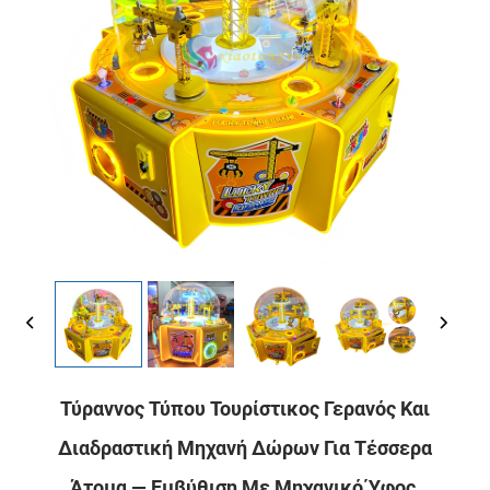
Τύραννος Τύπου Τουρίστικος Γερανός Και
Διαδραστική Μηχανή Δώρων Για Τέσσερα
Άτομα — Εμβύθιση Με Μηχανικό Ύφος,