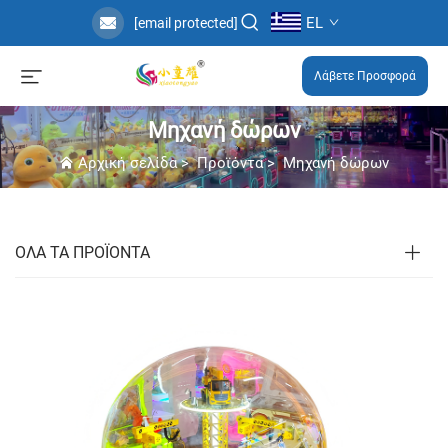
EL
[email protected]
Λάβετε Προσφορά
Μηχανή δώρων
Αρχική σελίδα
>
Προϊόντα
>
Μηχανή δώρων
ΟΛΑ ΤΑ ΠΡΟΪΟΝΤΑ