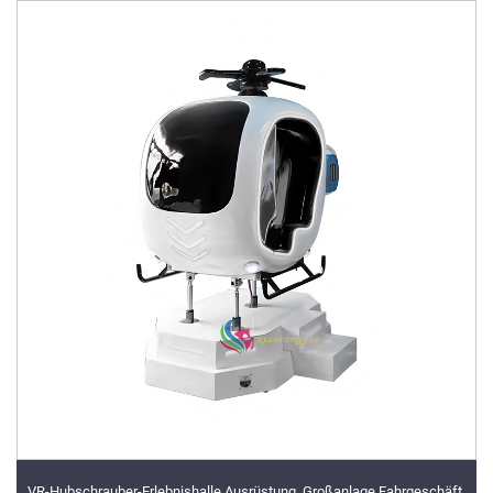
VR-Hubschrauber-Erlebnishalle Ausrüstung, Großanlage Fahrgeschäft,