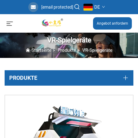
DE
[email protected]
Angebot anfordern
VR-Spielgeräte
Startseite
>
Produkte
>
VR-Spielgeräte
PRODUKTE