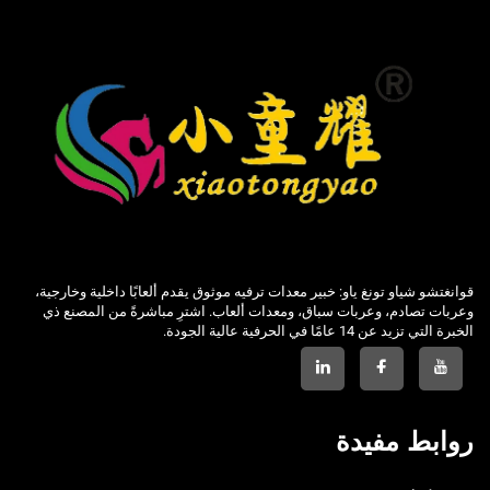
قوانغتشو شياو تونغ ياو: خبير معدات ترفيه موثوق يقدم ألعابًا داخلية وخارجية،
وعربات تصادم، وعربات سباق، ومعدات ألعاب. اشترِ مباشرةً من المصنع ذي
الخبرة التي تزيد عن 14 عامًا في الحرفية عالية الجودة.
روابط مفيدة