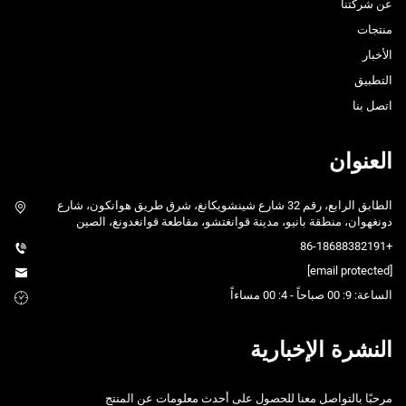
عن شركتنا
منتجات
الأخبار
التطبيق
اتصل بنا
العنوان
الطابق الرابع، رقم 32 شارع شينشويكانغ، شرق طريق هوانكون، شارع
دونغهوان، منطقة بانيو، مدينة قوانغتشو، مقاطعة قوانغدونغ، الصين
+86-18688382191
[email protected]
الساعة: 9: 00 صباحاً - 4: 00 مساءاً
النشرة الإخبارية
مرحبًا بالتواصل معنا للحصول على أحدث معلومات عن المنتج