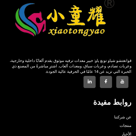
قوانغتشو شياو تونغ ياو: خبير معدات ترفيه موثوق يقدم ألعابًا داخلية وخارجية،
وعربات تصادم، وعربات سباق، ومعدات ألعاب. اشترِ مباشرةً من المصنع ذي
الخبرة التي تزيد عن 14 عامًا في الحرفية عالية الجودة.
روابط مفيدة
عن شركتنا
منتجات
الأخبار