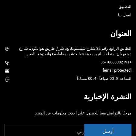
التطبيق
اتصل بنا
العنوان
الطابق الرابع، رقم 32 شارع شينشويكانغ، شرق طريق هوانكون، شارع
دونغهوان، منطقة بانيو، مدينة قوانغتشو، مقاطعة قوانغدونغ، الصين
+86-18688382191
[email protected]
الساعة: 9: 00 صباحاً - 4: 00 مساءاً
النشرة الإخبارية
مرحبًا بالتواصل معنا للحصول على أحدث معلومات عن المنتج
أرسل