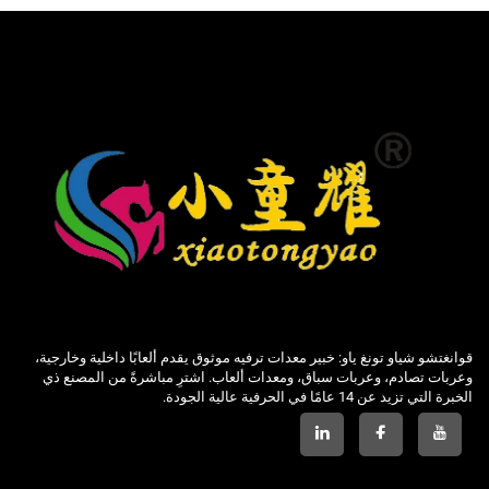
قوانغتشو شياو تونغ ياو: خبير معدات ترفيه موثوق يقدم ألعابًا داخلية وخارجية،
وعربات تصادم، وعربات سباق، ومعدات ألعاب. اشترِ مباشرةً من المصنع ذي
الخبرة التي تزيد عن 14 عامًا في الحرفية عالية الجودة.