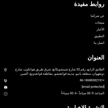
روابط مفيدة
عن شركتنا
منتجات
الأخبار
التطبيق
اتصل بنا
العنوان
الطابق الرابع، رقم 32 شارع شينشويكانغ، شرق طريق هوانكون، شارع
دونغهوان، منطقة بانيو، مدينة قوانغتشو، مقاطعة قوانغدونغ، الصين
+86-18688382191
[email protected]
الساعة: 9: 00 صباحاً - 4: 00 مساءاً
النشرة الإخبارية