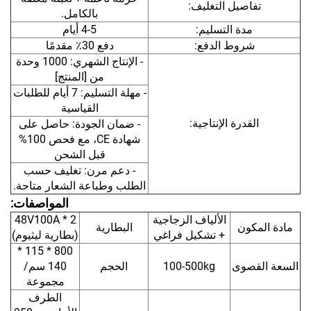
تفاصيل التغليف:
بالكامل.
مدة التسليم:
4-5 أيام
شروط الدفع:
دفع 30٪ مقدمًا
- الإنتاج الشهري: 1000 وحدة
من [المنتج]
- مهلة التسليم: 7 أيام للطلبات
القياسية
القدرة الإنتاجية:
- ضمان الجودة: حاصل على
شهادة CE، مع فحص 100%
قبل الشحن
- دعم مرن: تغليف حسب
الطلب وطباعة الشعار متاحة.
المواصفات:
الألياف الزجاجية
48V100A * 2
مادة المكون
البطارية
+ تشكيل فراغي
(بطارية ليثيوم)
800 * 115 *
السعة القصوى
100-500kg
الحجم
140 سم/
مجموعة
الطرف