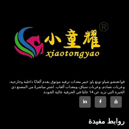
قوانغتشو شياو تونغ ياو: خبير معدات ترفيه موثوق يقدم ألعابًا داخلية وخارجية،
وعربات تصادم، وعربات سباق، ومعدات ألعاب. اشترِ مباشرةً من المصنع ذي
الخبرة التي تزيد عن 14 عامًا في الحرفية عالية الجودة.
روابط مفيدة