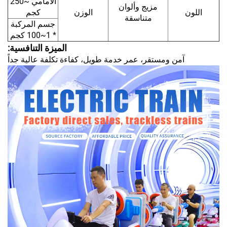
الأمامي ~250
مزيج وألوان
اللون
الوزن
كجم
متناسقة
جسم المركبة
* 1~100 كجم
الميزة التنافسية:
آمن ومستقر، عمر خدمة طويل، كفاءة تكلفة عالية جداً